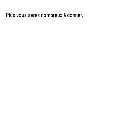
Plus vous serez nombreux à donner,
plus cela nous donne de la force pour
réaliser le projet et convaincre des
grands mécènes 💓
Accédez à notre campagne de dons
nous contacter