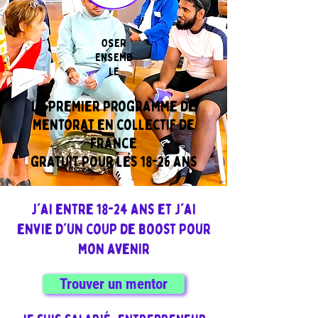
OSER
ENSEMB
LE
le premier programme de
mentorat en collectif de
France
gratuit pour les 18-26 ans
J'ai entre 18-24 ans et j'ai
envie d'un coup de boost pour
mon avenir
Trouver un mentor